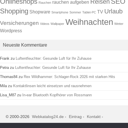
Onlineshops
SEO
Reisen
rauchen aufgeben
Rauchen
Shopping
Urlaub
Shopware
TV
Smartphone
Sommer
Tablet-PC
Weihnachten
Versicherungen
Videos
Wallpaper
Wetter
Wordpress
Neueste Kommentare
Frank
zu
Luftentfeuchter: Gesunde Luft für Ihr Zuhause
Petra
zu
Luftentfeuchter: Gesunde Luft für Ihr Zuhause
Thomas84
zu
Rex Wildhammer: Schlager-Rock 2026 mit starken Hits
Mila
zu
Kontaktlinsen leicht einsetzen und rausnehmen
Lisa_M87
zu
In-ear Bluetooth Kopfhörer von Rossmann
© 2000-2026
Webkatalog24.de
-
Eintrag
-
Kontakt
-
Datenschutz
-
Impressum
-
AGB
-
Instagram
-
Twitter
-
linkedin