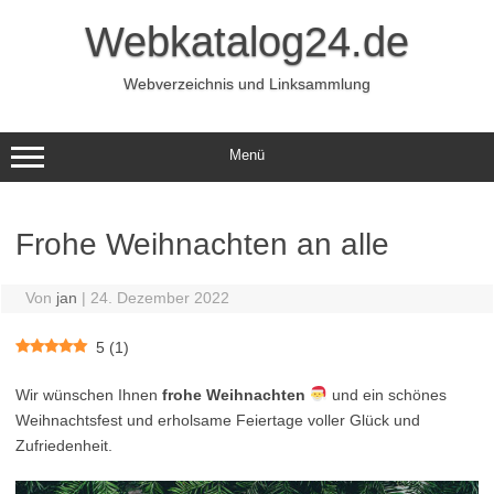
Zum
Inhalt
Webkatalog24.de
springen
Webverzeichnis und Linksammlung
Menü
Frohe Weihnachten an alle
Von
jan
|
24. Dezember 2022
5
(
1
)
Wir wünschen Ihnen
frohe Weihnachten
und ein schönes
Weihnachtsfest und erholsame Feiertage voller Glück und
Zufriedenheit.