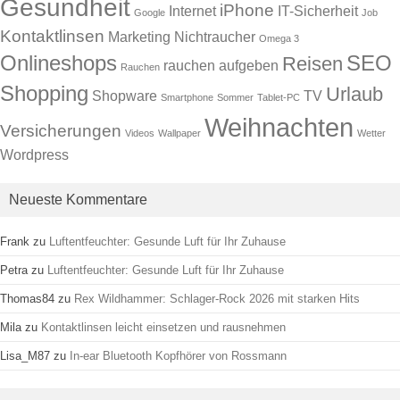
Gesundheit
iPhone
Internet
IT-Sicherheit
Google
Job
Kontaktlinsen
Marketing
Nichtraucher
Omega 3
Onlineshops
SEO
Reisen
rauchen aufgeben
Rauchen
Shopping
Urlaub
Shopware
TV
Smartphone
Sommer
Tablet-PC
Weihnachten
Versicherungen
Videos
Wallpaper
Wetter
Wordpress
Neueste Kommentare
Frank
zu
Luftentfeuchter: Gesunde Luft für Ihr Zuhause
Petra
zu
Luftentfeuchter: Gesunde Luft für Ihr Zuhause
Thomas84
zu
Rex Wildhammer: Schlager-Rock 2026 mit starken Hits
Mila
zu
Kontaktlinsen leicht einsetzen und rausnehmen
Lisa_M87
zu
In-ear Bluetooth Kopfhörer von Rossmann