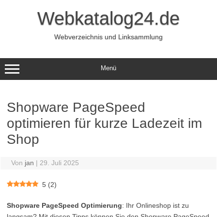
Zum
Inhalt
Webkatalog24.de
springen
Webverzeichnis und Linksammlung
Menü
Shopware PageSpeed
optimieren für kurze Ladezeit im
Shop
Von
jan
|
29. Juli 2025
5
(
2
)
Shopware PageSpeed Optimierung
: Ihr Onlineshop ist zu
langsam? Mit diesen Tipps können Sie den Shopware PageSpeed