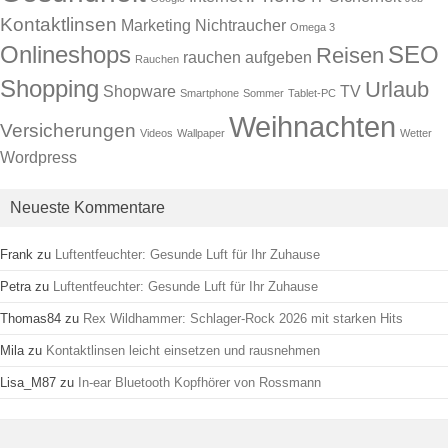
Kontaktlinsen
Marketing
Nichtraucher
Omega 3
Onlineshops
SEO
Reisen
rauchen aufgeben
Rauchen
Shopping
Urlaub
Shopware
TV
Smartphone
Sommer
Tablet-PC
Weihnachten
Versicherungen
Videos
Wallpaper
Wetter
Wordpress
Neueste Kommentare
Frank
zu
Luftentfeuchter: Gesunde Luft für Ihr Zuhause
Petra
zu
Luftentfeuchter: Gesunde Luft für Ihr Zuhause
Thomas84
zu
Rex Wildhammer: Schlager-Rock 2026 mit starken Hits
Mila
zu
Kontaktlinsen leicht einsetzen und rausnehmen
Lisa_M87
zu
In-ear Bluetooth Kopfhörer von Rossmann