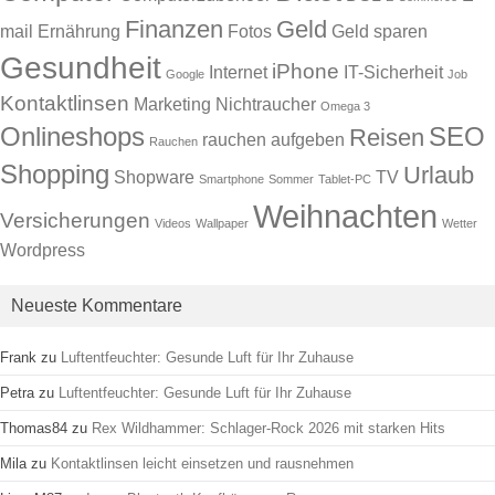
Finanzen
Geld
mail
Ernährung
Fotos
Geld sparen
Gesundheit
iPhone
Internet
IT-Sicherheit
Google
Job
Kontaktlinsen
Marketing
Nichtraucher
Omega 3
Onlineshops
SEO
Reisen
rauchen aufgeben
Rauchen
Shopping
Urlaub
Shopware
TV
Smartphone
Sommer
Tablet-PC
Weihnachten
Versicherungen
Videos
Wallpaper
Wetter
Wordpress
Neueste Kommentare
Frank
zu
Luftentfeuchter: Gesunde Luft für Ihr Zuhause
Petra
zu
Luftentfeuchter: Gesunde Luft für Ihr Zuhause
Thomas84
zu
Rex Wildhammer: Schlager-Rock 2026 mit starken Hits
Mila
zu
Kontaktlinsen leicht einsetzen und rausnehmen