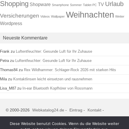
Shopping
Urlaub
Shopware
TV
Smartphone
Sommer
Tablet-PC
Weihnachten
Versicherungen
Videos
Wallpaper
Wetter
Wordpress
Neueste Kommentare
Frank
zu
Luftentfeuchter: Gesunde Luft für Ihr Zuhause
Petra
zu
Luftentfeuchter: Gesunde Luft für Ihr Zuhause
Thomas84
zu
Rex Wildhammer: Schlager-Rock 2026 mit starken Hits
Mila
zu
Kontaktlinsen leicht einsetzen und rausnehmen
Lisa_M87
zu
In-ear Bluetooth Kopfhörer von Rossmann
© 2000-2026
Webkatalog24.de
-
Eintrag
-
Kontakt
-
Datenschutz
-
Impressum
-
AGB
-
Instagram
-
Twitter
-
linkedin
Diese Website benutzt Cookies. Wenn du die Website weiter
-
Youtube
-
Facebook
-
reddit