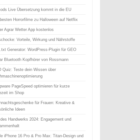
Pods Live Übersetzung kommt in die EU
besten Horrorfilme zu Halloween auf Netflix
er Agrar Wetter App kostenlos
schocke: Vorteile, Wirkung und Nährstoffe
s.txt Generator: WordPress-Plugin für GEO
ear Bluetooth Kopfhörer von Rossmann
 Quiz: Teste dein Wissen über
hmaschinenoptimierung
pware PageSpeed optimieren für kurze
ezeit im Shop
hnachtsgeschenke für Frauen: Kreative &
sönliche Ideen
 des Handwerks 2024: Engagement und
ammenhalt
le iPhone 16 Pro & Pro Max: Titan-Design und