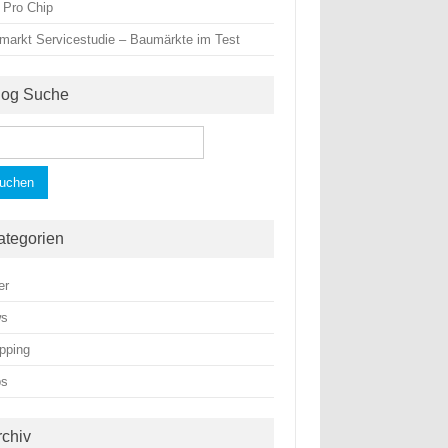
 Pro Chip
markt Servicestudie – Baumärkte im Test
log Suche
hen
h:
ategorien
er
ws
pping
ps
rchiv