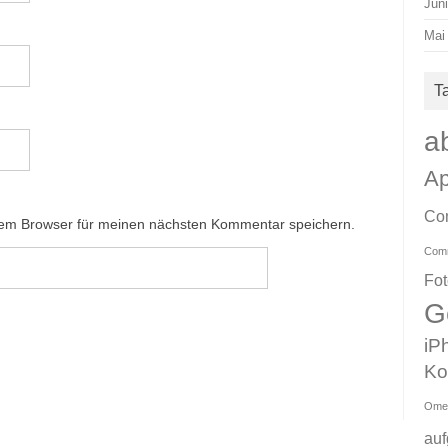
Jun
Mai
T
a
Ap
Co
sem Browser für meinen nächsten Kommentar speichern.
Com
Fo
G
iP
Ko
Ome
au