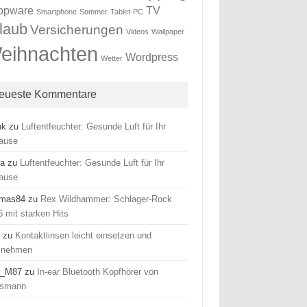
opware
TV
Smartphone
Sommer
Tablet-PC
laub
Versicherungen
Videos
Wallpaper
eihnachten
Wordpress
Wetter
eueste Kommentare
nk
zu
Luftentfeuchter: Gesunde Luft für Ihr
ause
ra
zu
Luftentfeuchter: Gesunde Luft für Ihr
ause
mas84
zu
Rex Wildhammer: Schlager-Rock
 mit starken Hits
a
zu
Kontaktlinsen leicht einsetzen und
snehmen
a_M87
zu
In-ear Bluetooth Kopfhörer von
smann