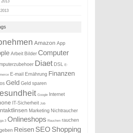
i 2013
 2013
ags
bnehmen
Amazon
App
Computer
ple
Arbeit
Bilder
Diaet
mputerzubehoer
DSL
E-
Finanzen
E-mail
Ernährung
merce
Geld
tos
Geld sparen
esundheit
Internet
Google
hone
IT-Sicherheit
Job
ntaktlinsen
Marketing
Nichtraucher
Onlineshops
rauchen
ga 3
Rauchen
SEO
Shopping
Reisen
fgeben