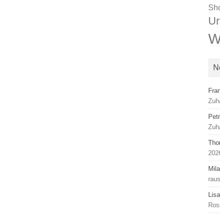
Sh
Ur
W
N
Fra
Zuh
Pet
Zuh
Tho
2026
Mil
rau
Lis
Ros