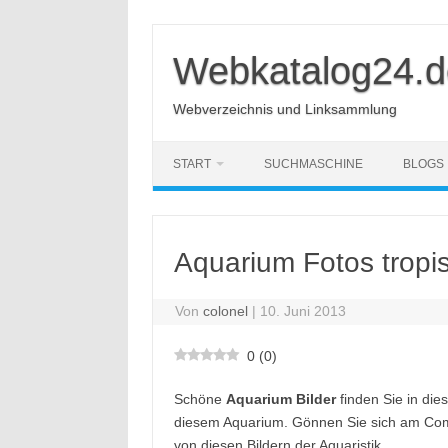
Zum
Inhalt
springen
Webkatalog24.d
Webverzeichnis und Linksammlung
START
SUCHMASCHINE
BLOGS
Aquarium Fotos tropi
Von
colonel
|
10. Juni 2013
0
(
0
)
Schöne
Aquarium Bilder
finden Sie in die
diesem Aquarium. Gönnen Sie sich am Comp
von diesen Bildern der Aquaristik.