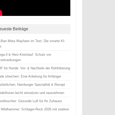
eueste Beiträge
-Ban Meta Wayfarer im Test: Die smarte KI-
le
ga-3 & Herz-Kreislauf: Schutz vor
zerkrankungen
F für Hunde: Vor- & Nachteile der Rohfütterung
de streichen: Eine Anleitung für Anfänger
nzbrötchen: Hamburger Spezialität & Rezept
taktlinsen leicht einsetzen und rausnehmen
entfeuchter: Gesunde Luft für Ihr Zuhause
 Wildhammer: Schlager-Rock 2026 mit starken