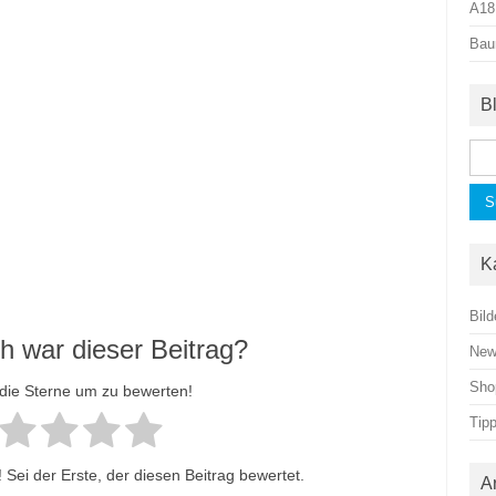
A18
Bau
B
Suc
nac
K
Bild
ch war dieser Beitrag?
Ne
Sho
 die Sterne um zu bewerten!
Tip
Sei der Erste, der diesen Beitrag bewertet.
A