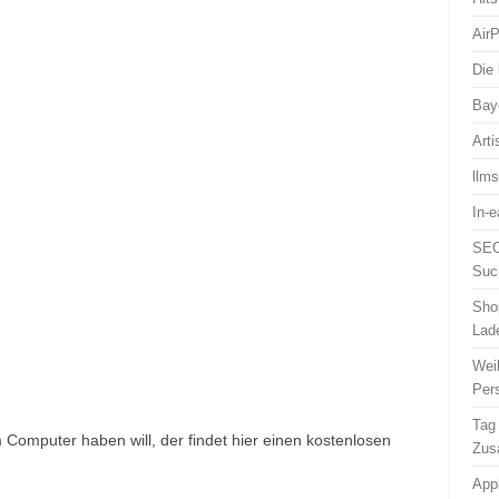
Air
Die 
Bay
Arti
llm
In-
SEO
Suc
Sho
Lad
Wei
Per
Tag
Computer haben will, der findet hier einen kostenlosen
Zus
App