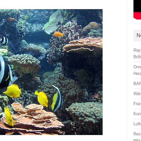
N
Ray
Bril
Ome
Her
BAR
Wän
Fra
Kon
Luft
Rex
Hits