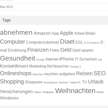
Mai 2013
Tags
abnehmen
Apple
Amazon
App
Arbeit
Bilder
Diaet
Computer
Computerzubehoer
DSL
E-
E-Commerce
Finanzen
Geld
mail
Ernährung
Fotos
Geld sparen
Gesundheit
iPhone
Internet
IT-Sicherheit
Google
Job
Kontaktlinsen
Marketing
Nichtraucher
Omega 3
Onlineshops
SEO
Reisen
rauchen aufgeben
Rauchen
Shopping
Urlaub
Shopware
TV
Smartphone
Sommer
Tablet-PC
Weihnachten
Versicherungen
Videos
Wallpaper
Wetter
Wordpress