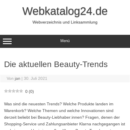
Zum
Inhalt
Webkatalog24.de
springen
Webverzeichnis und Linksammlung
Menü
Die aktuellen Beauty-Trends
Von
jan
|
30. Juli 2021
0
(
0
)
Was sind die neuesten Trends? Welche Produkte landen im
Warenkorb? Welche Themen und welche Innovationen sind
derzeit beliebt bei Beauty-Liebhaber:innen? Fragen, denen der
Shopping-Service und Zahlungsanbieter Klarna nachgegangen ist