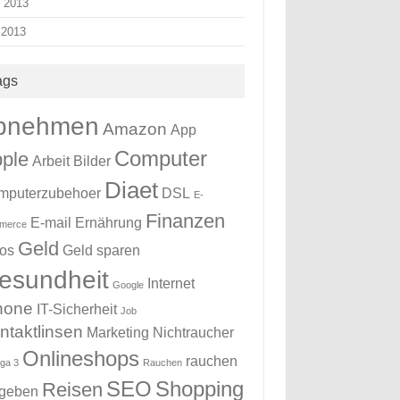
i 2013
 2013
ags
bnehmen
Amazon
App
Computer
ple
Arbeit
Bilder
Diaet
mputerzubehoer
DSL
E-
Finanzen
E-mail
Ernährung
merce
Geld
tos
Geld sparen
esundheit
Internet
Google
hone
IT-Sicherheit
Job
ntaktlinsen
Marketing
Nichtraucher
Onlineshops
rauchen
ga 3
Rauchen
SEO
Shopping
Reisen
fgeben