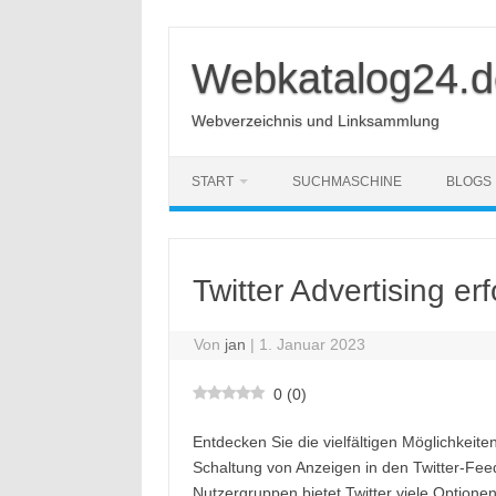
Zum
Inhalt
springen
Webkatalog24.d
Webverzeichnis und Linksammlung
START
SUCHMASCHINE
BLOGS
Twitter Advertising er
Von
jan
|
1. Januar 2023
0
(
0
)
Entdecken Sie die vielfältigen Möglichkeit
Schaltung von Anzeigen in den Twitter-Fee
Nutzergruppen bietet Twitter viele Optione