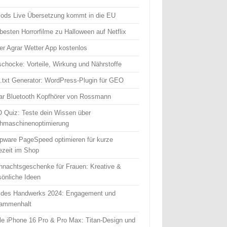
Pods Live Übersetzung kommt in die EU
besten Horrorfilme zu Halloween auf Netflix
er Agrar Wetter App kostenlos
schocke: Vorteile, Wirkung und Nährstoffe
s.txt Generator: WordPress-Plugin für GEO
ear Bluetooth Kopfhörer von Rossmann
 Quiz: Teste dein Wissen über
hmaschinenoptimierung
pware PageSpeed optimieren für kurze
ezeit im Shop
hnachtsgeschenke für Frauen: Kreative &
sönliche Ideen
 des Handwerks 2024: Engagement und
ammenhalt
le iPhone 16 Pro & Pro Max: Titan-Design und