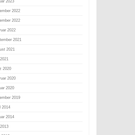
uar 2023
ember 2022
ember 2022
ruar 2022
tember 2021
ust 2021
 2021
z 2020
ruar 2020
uar 2020
ember 2019
l 2014
uar 2014
 2013