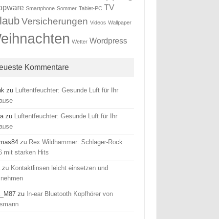
opware
TV
Smartphone
Sommer
Tablet-PC
laub
Versicherungen
Videos
Wallpaper
eihnachten
Wordpress
Wetter
eueste Kommentare
nk
zu
Luftentfeuchter: Gesunde Luft für Ihr
ause
ra
zu
Luftentfeuchter: Gesunde Luft für Ihr
ause
mas84
zu
Rex Wildhammer: Schlager-Rock
 mit starken Hits
a
zu
Kontaktlinsen leicht einsetzen und
snehmen
a_M87
zu
In-ear Bluetooth Kopfhörer von
smann