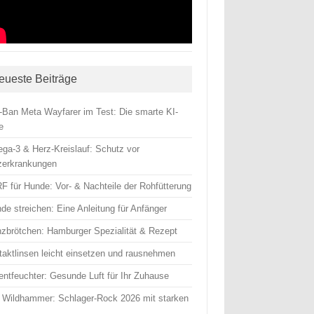
eueste Beiträge
-Ban Meta Wayfarer im Test: Die smarte KI-
le
ga-3 & Herz-Kreislauf: Schutz vor
zerkrankungen
F für Hunde: Vor- & Nachteile der Rohfütterung
de streichen: Eine Anleitung für Anfänger
nzbrötchen: Hamburger Spezialität & Rezept
taktlinsen leicht einsetzen und rausnehmen
entfeuchter: Gesunde Luft für Ihr Zuhause
 Wildhammer: Schlager-Rock 2026 mit starken