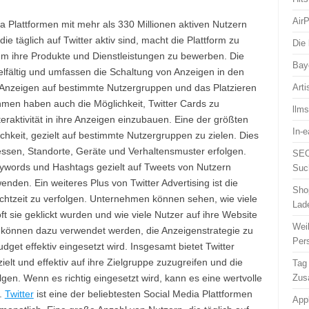
Air
ia Plattformen mit mehr als 330 Millionen aktiven Nutzern
e täglich auf Twitter aktiv sind, macht die Plattform zu
Die 
m ihre Produkte und Dienstleistungen zu bewerben. Die
Bay
vielfältig und umfassen die Schaltung von Anzeigen in den
 Anzeigen auf bestimmte Nutzergruppen und das Platzieren
Arti
men haben auch die Möglichkeit, Twitter Cards zu
llm
raktivität in ihre Anzeigen einzubauen. Eine der größten
In-
lichkeit, gezielt auf bestimmte Nutzergruppen zu zielen. Dies
essen, Standorte, Geräte und Verhaltensmuster erfolgen.
SEO
ords und Hashtags gezielt auf Tweets von Nutzern
Suc
enden. Ein weiteres Plus von Twitter Advertising ist die
Sho
Echtzeit zu verfolgen. Unternehmen können sehen, wie viele
Lad
t sie geklickt wurden und wie viele Nutzer auf ihre Website
Wei
n können dazu verwendet werden, die Anzeigenstrategie zu
Per
dget effektiv eingesetzt wird. Insgesamt bietet Twitter
lt und effektiv auf ihre Zielgruppe zuzugreifen und die
Tag
lgen. Wenn es richtig eingesetzt wird, kann es eine wertvolle
Zus
n.
Twitter
ist eine der beliebtesten Social Media Plattformen
App