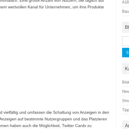
monatlich. Eine große Anzahl von Nutzern, die täglich auf
A18
 einem wertvollen Kanal für Unternehmen, um ihre Produkte
Bau
B
Suc
nac
K
Bild
Ne
Sho
Tip
ind vielfältig und umfassen die Schaltung von Anzeigen in den
 Anzeigen auf bestimmte Nutzergruppen und das Platzieren
men haben auch die Möglichkeit, Twitter Cards zu
A