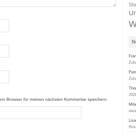
Sh
Ur
W
N
Fra
Zuh
Pet
Zuh
Tho
2026
sem Browser für meinen nächsten Kommentar speichern.
Mil
rau
Lis
Ros