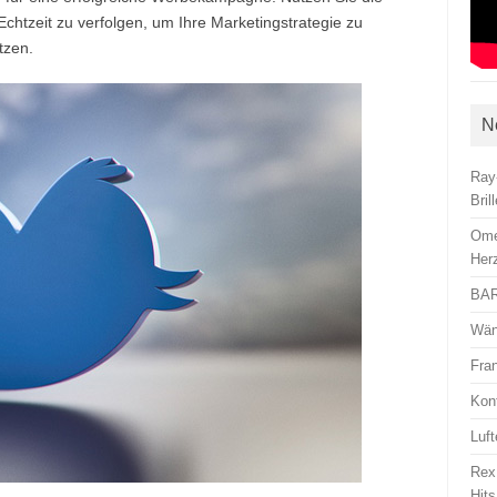
 Echtzeit zu verfolgen, um Ihre Marketingstrategie zu
tzen.
N
Ray
Bril
Ome
Her
BAR
Wän
Fra
Kon
Luft
Rex
Hits