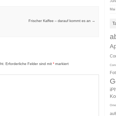
Jun
Mai
Frischer Kaffee – darauf kommt es an
→
T
a
Ap
Co
ht.
Erforderliche Felder sind mit
*
markiert
Com
Fo
G
iP
Ko
Ome
au