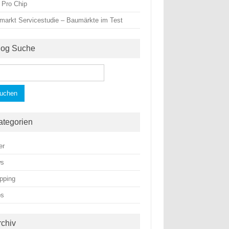
 Pro Chip
markt Servicestudie – Baumärkte im Test
log Suche
hen
h:
ategorien
er
ws
pping
ps
rchiv